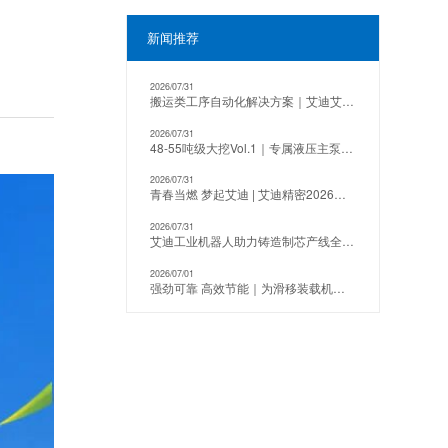
新闻推荐
2026/07/31
搬运类工序自动化解决方案｜艾迪艾创180kg四轴工业机器人
2026/07/31
48-55吨级大挖Vol.1｜专属液压主泵全维解析
2026/07/31
青春当燃 梦起艾迪 | 艾迪精密2026届应届生入职培训圆满收官
2026/07/31
艾迪工业机器人助力铸造制芯产线全自动升级
2026/07/01
强劲可靠 高效节能｜为滑移装载机而来