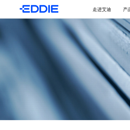
走进艾迪
产