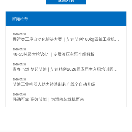
新闻推荐
2026/07/31
搬运类工序自动化解决方案｜艾迪艾创180kg四轴工业机器人
2026/07/31
48-55吨级大挖Vol.1｜专属液压主泵全维解析
2026/07/31
青春当燃 梦起艾迪 | 艾迪精密2026届应届生入职培训圆满收官
2026/07/31
艾迪工业机器人助力铸造制芯产线全自动升级
2026/07/01
强劲可靠 高效节能｜为滑移装载机而来