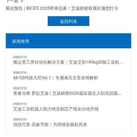
下一篇

展会预告 | BICES 2025即将启幕！艾迪精密双展区邀您打卡
返回列表
新闻推荐
2026/07/31
搬运类工序自动化解决方案｜艾迪艾创180kg四轴工业机器人
2026/07/31
48-55吨级大挖Vol.1｜专属液压主泵全维解析
2026/07/31
青春当燃 梦起艾迪 | 艾迪精密2026届应届生入职培训圆满收官
2026/07/31
艾迪工业机器人助力铸造制芯产线全自动升级
2026/07/01
强劲可靠 高效节能｜为滑移装载机而来