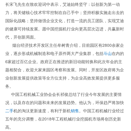
长宋飞先生在致欢迎词中表示，艾迪始终坚守：以创新为第一动
力，将关键核心技术牢牢控制在自己手中；坚持积极实施走出去的
国际化战略；坚持做强企业文化，打造一流的员工团队，实现艾迪
的健康可持续发展。愿中国挖掘机行业向更高层次迈进，共赢新时
代，开创新局面。
烟台经济技术开发区主任牟树青介绍，目前园区有2800余家企
业，逐步形成机械制造和电子原件两大产业集群，包括
斗山
在内的
6家超过百亿企业。政府正在推进的新旧动能转换和此次年会的主
题相契合，欢迎大家来园区考察和发展。同时，开发区政府将为企
业创新发展提供政策等全方位支持，为企业高效发展提供更多服
务。
中国工程机械工业协会会长祁俊总结了行业今年发展的主要情
况，以及存在的问题和未来的发展趋势。他认为，环保趋严将加快
二手
机的淘汰更新速度，有利于新机
销售
。中国工程机械行业经过
五年的充分调整，在2018年工程机械行业挖掘机市场将创历史新
高。